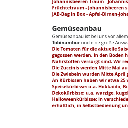
Johannisbeeren-Traum - Johannis
Früchtetraum - Johannisbeeren si
JAB-Bag in Box - Apfel-Birnen-Joh
Gemüseanbau
Gemüseanbau ist bei uns vor allem 
Tobinambur
und eine große Ausw
Die Tomaten für die aktuelle Sai
gegossen werden. In den Boden h
Nährstoffen versorgt sind. Wir r
Die Zuccinis
werden Mitte Mai au
Die Zwiebeln wurden Mitte April
An Kürbissen haben wir etwa 25 
Speisekürbisse: u.a. Hokkaido, B
Dekokürbisse: u.a.
warzige
, kuge
Halloweenkürbisse: in verschied
erhältlich, in Selbstbedienung u