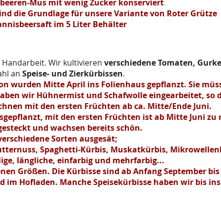
beeren-Mus mit wenig Zucker konserviert
nd die Grundlage für unsere Variante von Roter Grütze
annisbeersaft im 5 Liter Behälter
Handarbeit. Wir kultivieren
verschiedene
Tomaten, Gurken
ahl an
Speise- und Zierkürbissen
.
son wurden Mitte April ins Folienhaus gepflanzt. Sie mü
aben wir Hühnermist und Schafwolle eingearbeitet, so d
echnen mit den ersten Früchten ab ca. Mitte/Ende Juni.
sgepflanzt, mit den
ersten
Früchten ist ab Mitte Juni zu
 gesteckt und wachsen bereits schön.
verschiedene Sorten ausgesät;
utternuss, Spaghetti-Kürbis, Muskatkürbis, Mikrowellen
lige, längliche, einfarbig und mehrfarbig...
enen Größen. Die Kürbisse sind ab Anfang September
bis
nd im Hofladen. Manche Speisekürbisse haben wir bis in